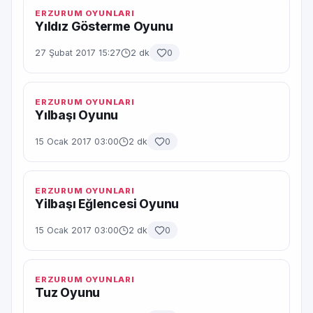
ERZURUM OYUNLARI
Yıldız Gösterme Oyunu
27 Şubat 2017 15:27
2 dk
0
ERZURUM OYUNLARI
Yılbaşı Oyunu
15 Ocak 2017 03:00
2 dk
0
ERZURUM OYUNLARI
Yilbaşı Eğlencesi Oyunu
15 Ocak 2017 03:00
2 dk
0
ERZURUM OYUNLARI
Tuz Oyunu