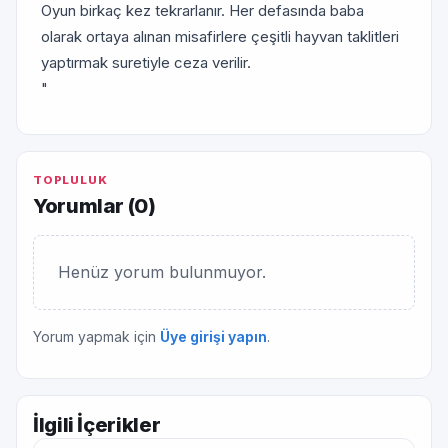
Oyun birkaç kez tekrarlanır. Her defasında baba
olarak ortaya alınan misafirlere çeşitli hayvan taklitleri
yaptırmak suretiyle ceza verilir.
"
TOPLULUK
Yorumlar (
0
)
Henüz yorum bulunmuyor.
Yorum yapmak için
Üye girişi yapın
.
İlgili İçerikler