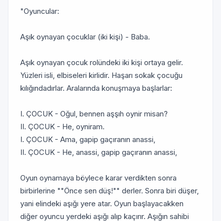
"Oyuncular:
Aşık oynayan çocuklar (iki kişi) - Baba.
Aşık oynayan çocuk rolündeki iki kişi ortaya gelir.
Yüzleri isli, elbiseleri kirlidir. Haşarı sokak çocuğu
kılığındadırlar. Aralarında konuşmaya başlarlar:
I. ÇOCUK - Oğul, bennen aşşıh oynir misan?
II. ÇOCUK - He, oyniram.
I. ÇOCUK - Ama, gapip gaçıranın anassi,
II. ÇOCUK - He, anassi, gapip gaçıranın anassi,
Oyun oynamaya böylece karar verdikten sonra
birbirlerine ""Önce sen düş!"" derler. Sonra biri düşer,
yani elindeki aşığı yere atar. Oyun başlayacakken
diğer oyuncu yerdeki aşığı alıp kaçırır. Aşığın sahibi