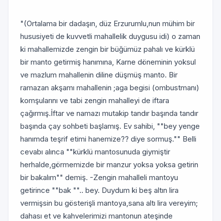
"(Ortalama bir dadaşın, düz Erzurumlu,nun mühim bir
hususiyeti de kuvvetli mahallelik duygusu idi) o zaman
ki mahallemizde zengin bir büğümüz pahalı ve kürklü
bir manto getirmiş hanımına, Karne döneminin yoksul
ve mazlum mahallenin diline düşmüş manto. Bir
ramazan akşamı mahallenin ;aga begisi (ombustmanı)
komşularını ve tabi zengin mahalleyi de iftara
çağırmış.İftar ve namazı mutakip tandır başında tandır
başında çay sohbeti başlamış. Ev sahibi, ""bey yenge
hanımda teşrif etimi hanemize?? diye sormuş."" Belli
cevabı alınca ""kürklü mantosunuda giymiştir
herhalde,görmemizde bir manzur yoksa yoksa getirin
bir bakalım"" demiş. -Zengin mahalleli mantoyu
getirince ""bak "".. bey. Duydum ki beş altın lira
vermişsin bu gösterişli mantoya,sana altı lira vereyim;
dahası et ve kahvelerimizi mantonun ateşinde