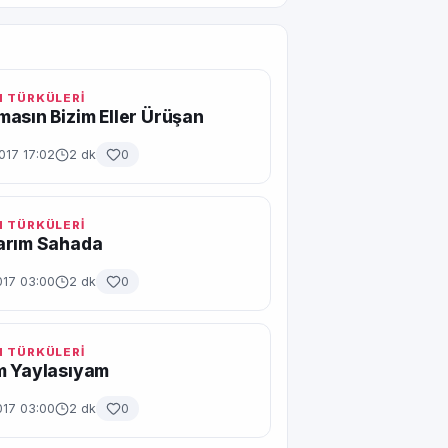
 TÜRKÜLERİ
asın Bizim Eller Ürüşan
017 17:02
2 dk
0
 TÜRKÜLERİ
arım Sahada
017 03:00
2 dk
0
 TÜRKÜLERİ
m Yaylasıyam
017 03:00
2 dk
0