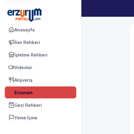
Anasayfa
İlan Rehberi
İşletme Rehberi
Videolar
Alışveriş
Erzurum
Gezi Rehberi
Yeme İçme