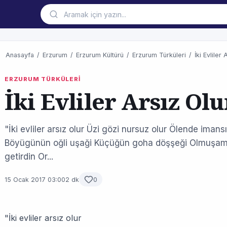
Anasayfa
/
Erzurum
/
Erzurum Kültürü
/
Erzurum Türküleri
/
İki Evliler 
ERZURUM TÜRKÜLERİ
İki Evliler Arsız Olu
"İki evliler arsız olur Üzi gözi nursuz olur Ölende imans
Böyügünün oğli uşaği Küçüğün goha döşşeği Olmuşam
getirdin Or...
15 Ocak 2017 03:00
2 dk
0
"İki evliler arsız olur