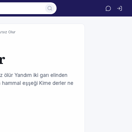
Arsız Olur
r
ız ölür Yandım iki garı elinden
 hammal eşşeği Kime derler ne