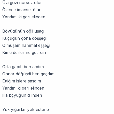
Üzi gözi nursuz olur
Ölende imansız ölür
Yandım iki garı elinden
Böyügünün oğli uşaği
Küçüğün goha döşşeği
Olmuşam hammal eşşeği
Kime derler ne getirdin
Orta gapıtı ben açdım
Onnar döğüşdi ben gaçdım
Ettiğim işlere şaşdım
Yandın iki garı elinden
İlla bçyüğün dilinden
Yük yığarlar yük üstüne